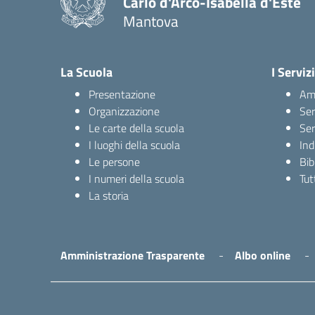
Carlo d'Arco-Isabella d'Este
Mantova
La Scuola
I Servizi
Presentazione
Amm
Organizzazione
Ser
Le carte della scuola
Ser
I luoghi della scuola
Ind
Le persone
Bib
I numeri della scuola
Tutt
La storia
Amministrazione Trasparente
Albo online