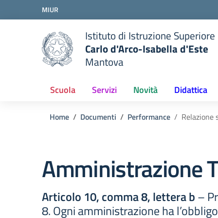
Vai ai contenuti
MIUR
Vai al menu di navigazione
Vai al footer
Istituto di Istruzione Superiore
Carlo d'Arco-Isabella d'Este
Mantova
Scuola
Servizi
Novità
Didattica
Home
Documenti
Performance
Relazione 
Amministrazione T
Articolo 10, comma 8, lettera b
– Pr
8. Ogni amministrazione ha l’obbligo 