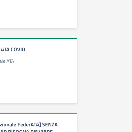
i ATA COVID
nale ATA
azionale FederATA] SENZA
VID BISOGNA RINVIARE