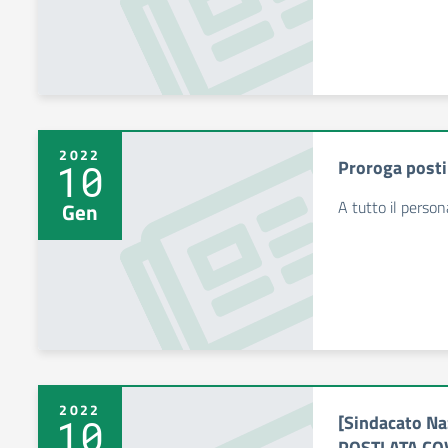
2022
Proroga post
10
A tutto il perso
Gen
2022
[Sindacato N
10
POSTI ATA CO