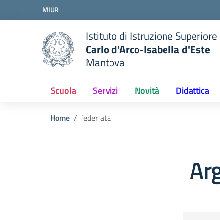
Vai ai contenuti
MIUR
Vai al menu di navigazione
Vai al footer
Istituto di Istruzione Superiore
Carlo d'Arco-Isabella d'Este
Mantova
Scuola
Servizi
Novità
Didattica
Home
feder ata
Arg