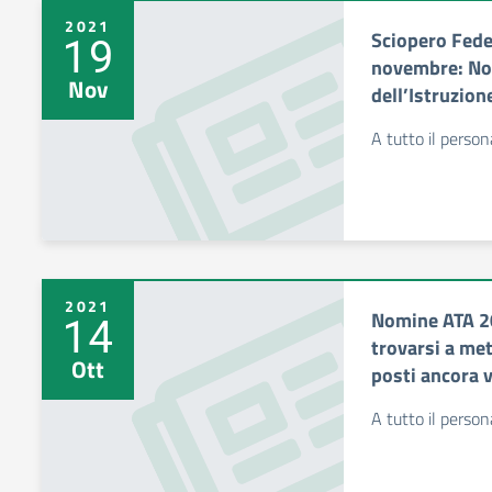
2021
Sciopero Feder
19
novembre: Not
Nov
dell’Istruzion
A tutto il perso
2021
Nomine ATA 20
14
trovarsi a met
Ott
posti ancora v
A tutto il perso