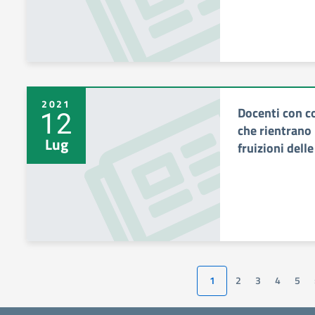
2021
Docenti con c
12
che rientrano i
Lug
fruizioni delle
1
2
3
4
5