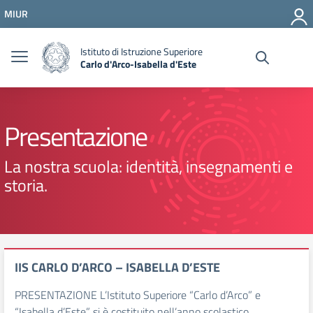
Vai ai contenuti
MIUR
Vai al menu di navigazione
Vai al footer
Istituto di Istruzione Superiore
Carlo d'Arco-Isabella d'Este
Presentazione
La nostra scuola: identità, insegnamenti e
storia.
IIS CARLO D’ARCO – ISABELLA D’ESTE
PRESENTAZIONE L’Istituto Superiore “Carlo d’Arco” e
“Isabella d’Este” si è costituito nell’anno scolastico