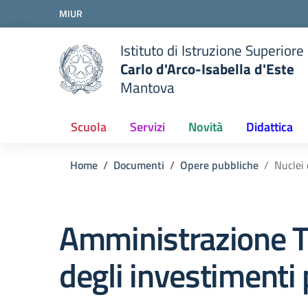
Vai ai contenuti
MIUR
Vai al menu di navigazione
Vai al footer
Istituto di Istruzione Superiore
Carlo d'Arco-Isabella d'Este
Mantova
Scuola
Servizi
Novità
Didattica
Home
Documenti
Opere pubbliche
Nuclei 
Amministrazione T
degli investimenti 