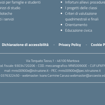
vizi per famiglie e studenti
Infortuni allievi: procedur
irizzi di studio
I progetti delle classi
lioteche
Criteri di valutazione
i i servizi
quadrimestrali e finali
Orientamento
Educazione civica
Dichiarazione di accessibilità
Privacy Policy
Cookie P
Via Torquato Tasso,1 - 46100 Mantova
od. fiscale: 93034720206 - COD. meccanografico: MNIS00900E - CUF:UF6F
mail: mnis00900e@istruzione.it - PEC: mnis00900e@pec.istruzione.it
l: 0376322450 - webmaster: Ivano Carmine Caruso webmaster@arcoeste.edu