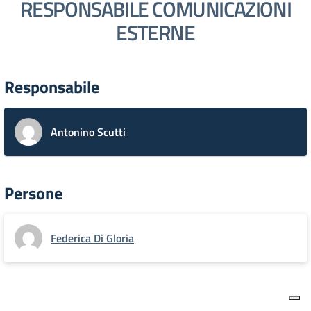
RESPONSABILE COMUNICAZIONI
ESTERNE
Responsabile
Antonino Scutti
Persone
Federica Di Gloria