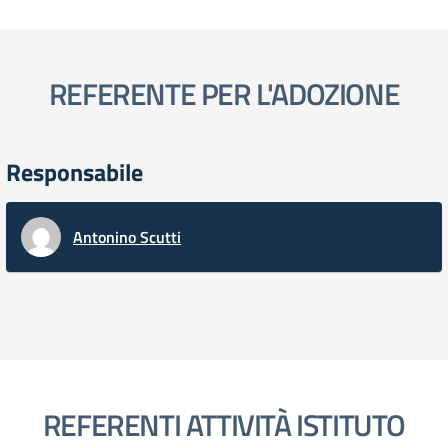
REFERENTE PER L'ADOZIONE
Responsabile
Antonino Scutti
REFERENTI ATTIVITÀ ISTITUTO