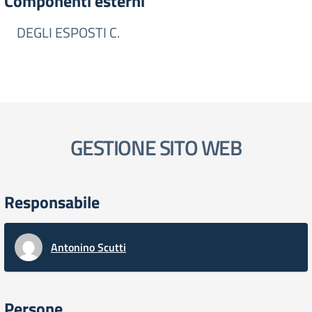
Componenti esterni
DEGLI ESPOSTI C.
GESTIONE SITO WEB
Responsabile
Antonino Scutti
Persone