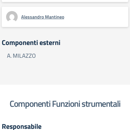
Alessandro Mantineo
Componenti esterni
A. MILAZZO
Componenti Funzioni strumentali
Responsabile