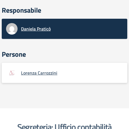
Responsabile
Daniela Praticò
Persone
Lorenza Carrozzini
Segreteria: Ufficio contabilità