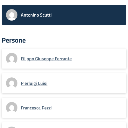
Antonino Scutti
Persone
Filippo Giuseppe Ferrante
Pierluigi Luisi
Francesca Pezzi