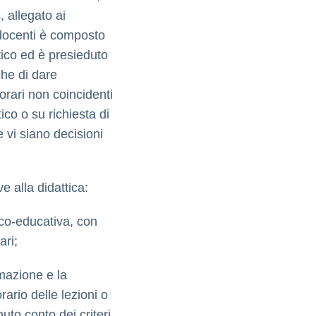
, allegato ai
 docenti è composto
stico ed è presieduto
che di dare
 orari non coincidenti
ico o su richiesta di
 vi siano decisioni
e alla didattica:
co-educativa, con
ari;
rmazione e la
rario delle lezioni o
nuto conto dei criteri