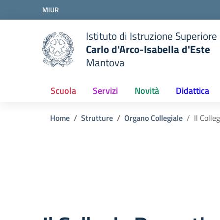
Vai ai contenuti
MIUR
Vai al menu di navigazione
Vai al footer
Istituto di Istruzione Superiore
Carlo d'Arco-Isabella d'Este
Mantova
Scuola
Servizi
Novità
Didattica
Home
Strutture
Organo Collegiale
Il Colle