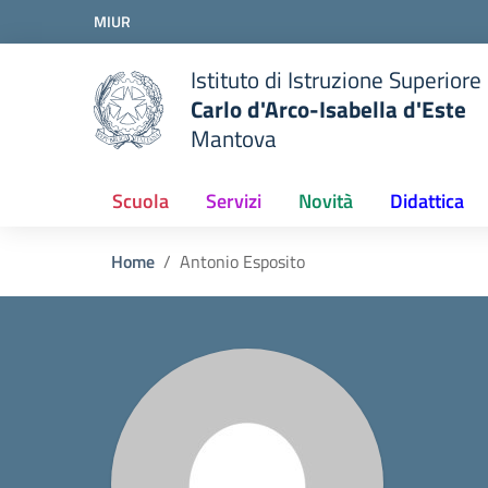
Vai ai contenuti
MIUR
Vai al menu di navigazione
Vai al footer
Istituto di Istruzione Superiore
Carlo d'Arco-Isabella d'Este
Mantova
Scuola
Servizi
Novità
Didattica
Home
Antonio Esposito