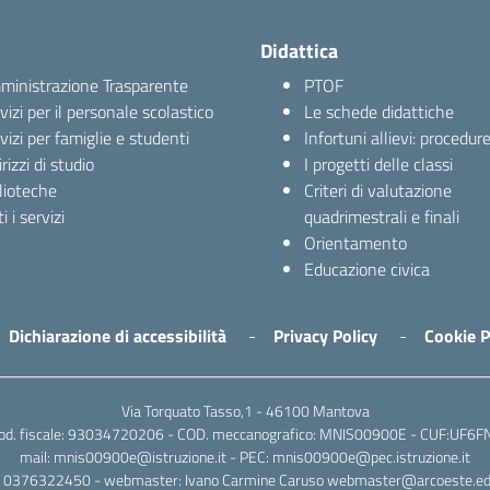
Didattica
inistrazione Trasparente
PTOF
vizi per il personale scolastico
Le schede didattiche
vizi per famiglie e studenti
Infortuni allievi: procedur
irizzi di studio
I progetti delle classi
lioteche
Criteri di valutazione
i i servizi
quadrimestrali e finali
Orientamento
Educazione civica
Dichiarazione di accessibilità
Privacy Policy
Cookie P
Via Torquato Tasso,1 - 46100 Mantova
od. fiscale: 93034720206 - COD. meccanografico: MNIS00900E - CUF:UF6F
mail: mnis00900e@istruzione.it - PEC: mnis00900e@pec.istruzione.it
l: 0376322450 - webmaster: Ivano Carmine Caruso webmaster@arcoeste.edu