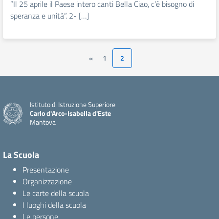
“Il 25 aprile il Paese intero canti Bella Ciao, c’è bisogno di
speranza e unità”. 2- […]
«
1
2
Istituto di Istruzione Superiore
Carlo d'Arco-Isabella d'Este
Mantova
La Scuola
Presentazione
Organizzazione
Le carte della scuola
I luoghi della scuola
Le persone