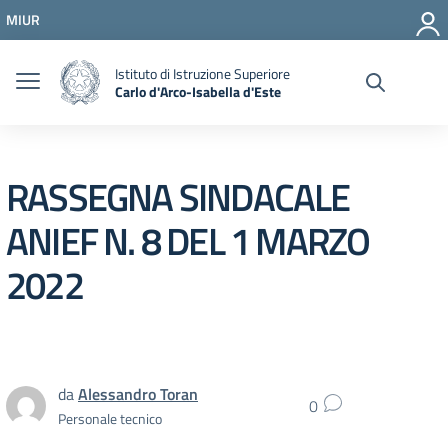
Vai ai contenuti
MIUR
Vai al menu di navigazione
Vai al footer
Istituto di Istruzione Superiore
Carlo d'Arco-Isabella d'Este
RASSEGNA SINDACALE
ANIEF N. 8 DEL 1 MARZO
2022
da
Alessandro Toran
0
Personale tecnico