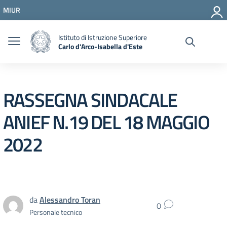
Vai ai contenuti
MIUR
Vai al menu di navigazione
Vai al footer
Istituto di Istruzione Superiore
Carlo d'Arco-Isabella d'Este
RASSEGNA SINDACALE
ANIEF N.19 DEL 18 MAGGIO
2022
da
Alessandro Toran
0
Personale tecnico