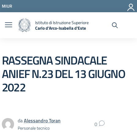
Vai ai contenuti
MIUR
Vai al menu di navigazione
Vai al footer
Istituto di Istruzione Superiore
Carlo d'Arco-Isabella d'Este
RASSEGNA SINDACALE
ANIEF N.23 DEL 13 GIUGNO
2022
da
Alessandro Toran
0
Personale tecnico