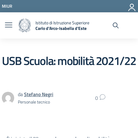
Vai ai contenuti
MIUR
Vai al menu di navigazione
Vai al footer
Istituto di Istruzione Superiore
Carlo d'Arco-Isabella d'Este
USB Scuola: mobilità 2021/22
da
Stefano Negri
0
Personale tecnico