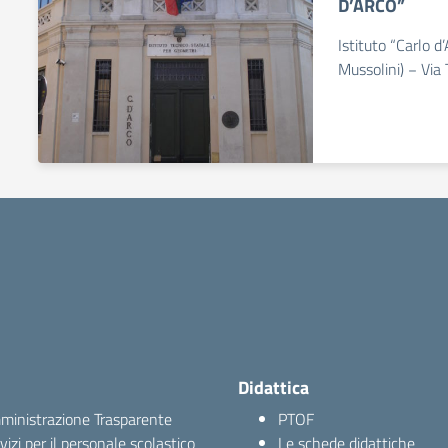
D’ARCO”
Istituto “Carlo 
Mussolini) − Via 
Didattica
inistrazione Trasparente
PTOF
vizi per il personale scolastico
Le schede didattiche