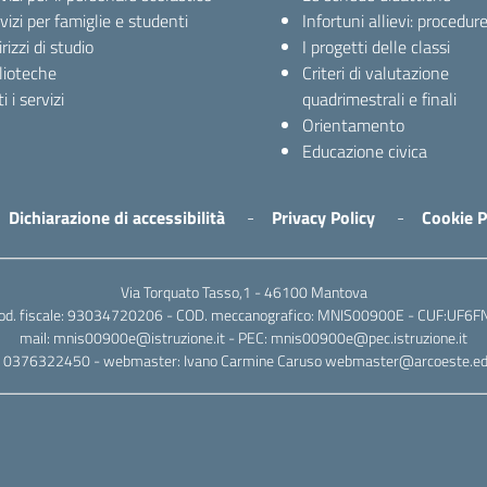
vizi per famiglie e studenti
Infortuni allievi: procedur
irizzi di studio
I progetti delle classi
lioteche
Criteri di valutazione
i i servizi
quadrimestrali e finali
Orientamento
Educazione civica
Dichiarazione di accessibilità
Privacy Policy
Cookie P
Via Torquato Tasso,1 - 46100 Mantova
od. fiscale: 93034720206 - COD. meccanografico: MNIS00900E - CUF:UF6F
mail: mnis00900e@istruzione.it - PEC: mnis00900e@pec.istruzione.it
l: 0376322450 - webmaster: Ivano Carmine Caruso webmaster@arcoeste.edu