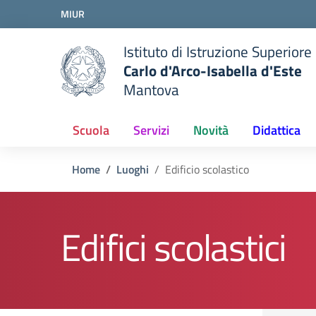
Vai ai contenuti
MIUR
Vai al menu di navigazione
Vai al footer
Istituto di Istruzione Superiore
Carlo d'Arco-Isabella d'Este
Mantova
Scuola
Servizi
Novità
Didattica
Home
Luoghi
Edificio scolastico
Edifici scolastici