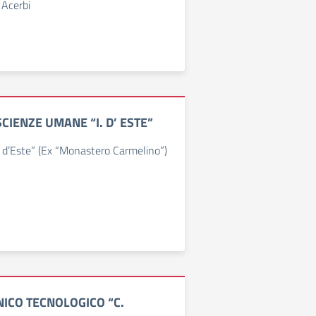
 Acerbi
SCIENZE UMANE “I. D’ ESTE”
la d’Este” (Ex “Monastero Carmelino”)
NICO TECNOLOGICO “C.