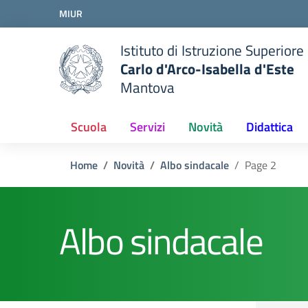
Vai ai contenuti
MIUR
Vai al menu di navigazione
Vai al footer
Istituto di Istruzione Superiore
Carlo d'Arco-Isabella d'Este
Mantova
Scuola
Servizi
Novità
Didattica
Home
Novità
Albo sindacale
Page 2
Albo sindacale