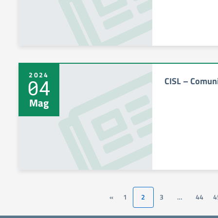
2024
CISL – Comuni
04
Mag
«
1
2
3
…
44
4