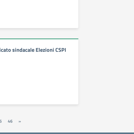
cato sindacale Elezioni CSPI
5
46
»