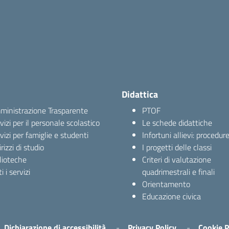
Didattica
inistrazione Trasparente
PTOF
vizi per il personale scolastico
Le schede didattiche
vizi per famiglie e studenti
Infortuni allievi: procedur
irizzi di studio
I progetti delle classi
lioteche
Criteri di valutazione
i i servizi
quadrimestrali e finali
Orientamento
Educazione civica
Dichiarazione di accessibilità
Privacy Policy
Cookie P