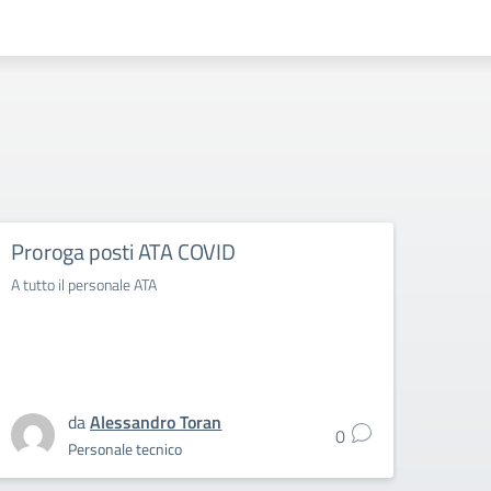
Proroga posti ATA COVID
[Sin
POST
A tutto il personale ATA
L’A
A tutto
da
Alessandro Toran
0
Personale tecnico