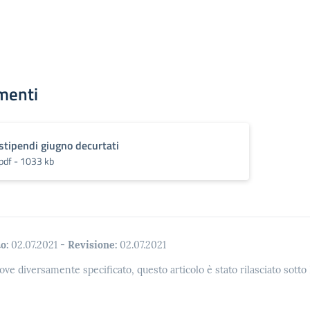
menti
stipendi giugno decurtati
pdf - 1033 kb
o:
02.07.2021
-
Revisione:
02.07.2021
ove diversamente specificato, questo articolo è stato rilasciato sott