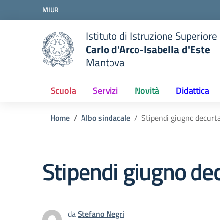
Vai ai contenuti
MIUR
Vai al menu di navigazione
Vai al footer
Istituto di Istruzione Superiore
Carlo d'Arco-Isabella d'Este
Mantova
Scuola
Servizi
Novità
Didattica
Home
Albo sindacale
Stipendi giugno decurta
Stipendi giugno dec
da
Stefano Negri