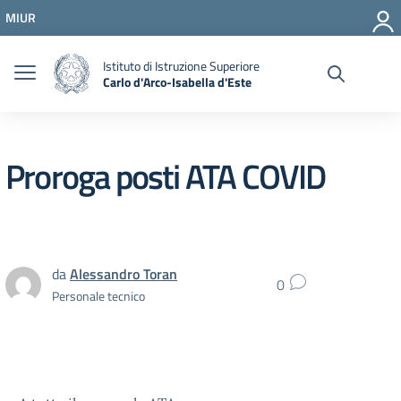
Vai ai contenuti
MIUR
Vai al menu di navigazione
Vai al footer
Istituto di Istruzione Superiore
Carlo d'Arco-Isabella d'Este
Proroga posti ATA COVID
da
Alessandro Toran
0
Personale tecnico