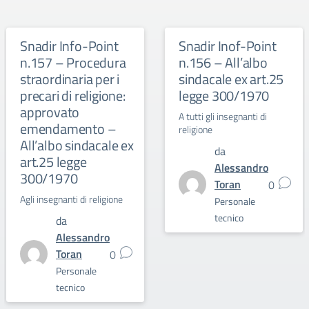
Snadir Info-Point
Snadir Inof-Point
n.157 – Procedura
n.156 – All’albo
straordinaria per i
sindacale ex art.25
precari di religione:
legge 300/1970
approvato
A tutti gli insegnanti di
emendamento –
religione
All’albo sindacale ex
da
art.25 legge
Alessandro
300/1970
Toran
0
Agli insegnanti di religione
Personale
tecnico
da
Alessandro
Toran
0
Personale
tecnico