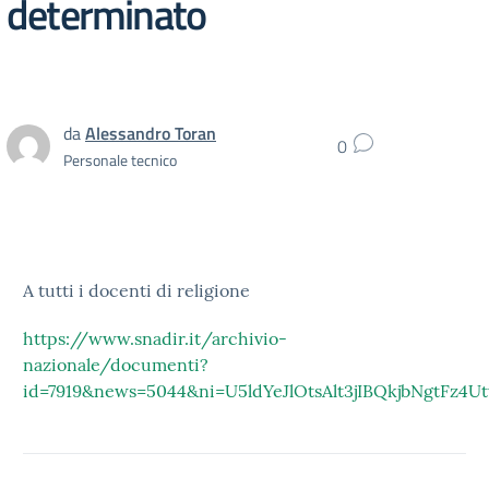
determinato
da
Alessandro Toran
0
Personale tecnico
A tutti i docenti di religione
https://www.snadir.it/archivio-
nazionale/documenti?
id=7919&news=5044&ni=U5ldYeJlOtsAlt3jIBQkjbNgtFz