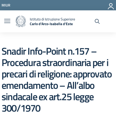
Vai ai contenuti
MIUR
Vai al menu di navigazione
Vai al footer
Istituto di Istruzione Superiore
Carlo d'Arco-Isabella d'Este
Snadir Info-Point n.157 –
Procedura straordinaria per i
precari di religione: approvato
emendamento – All’albo
sindacale ex art.25 legge
300/1970