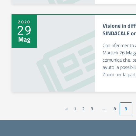
2020
Visione in di
29
SINDACALE on
Mag
Con riferimento 
Martedì 26 Maggi
comunica che, pe
avuto la possibil
Zoom per la part
«
1
2
3
…
8
9