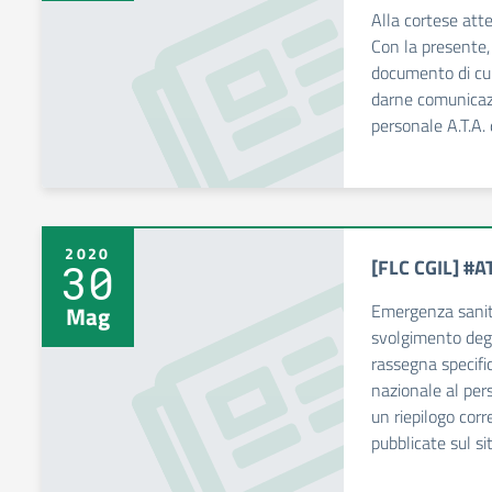
Alla cortese att
Con la presente, 
documento di cui
darne comunicazi
personale A.T.A. d
2020
[FLC CGIL] #
30
Emergenza sanita
Mag
svolgimento deg
rassegna specif
nazionale al pe
un riepilogo corre
pubblicate sul si