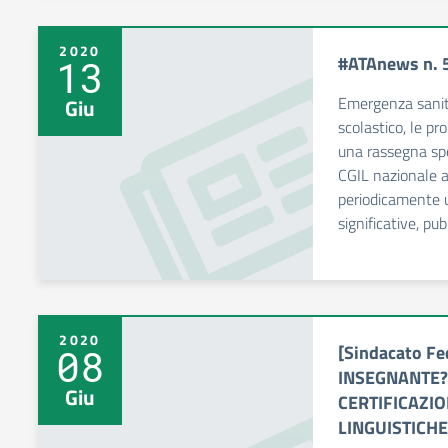
2020
#ATAnews n. 
13
Emergenza sanita
Giu
scolastico, le p
una rassegna sp
CGIL nazionale 
periodicamente un
significative, pu
2020
[Sindacato F
08
INSEGNANTE?
Giu
CERTIFICAZIO
LINGUISTICHE