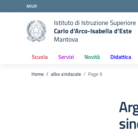
Vai ai contenuti
MIUR
Vai al menu di navigazione
Vai al footer
Istituto di Istruzione Superiore
Carlo d'Arco-Isabella d'Este
Mantova
Scuola
Servizi
Novità
Didattica
Home
albo sindacale
Page 9
Ar
sin