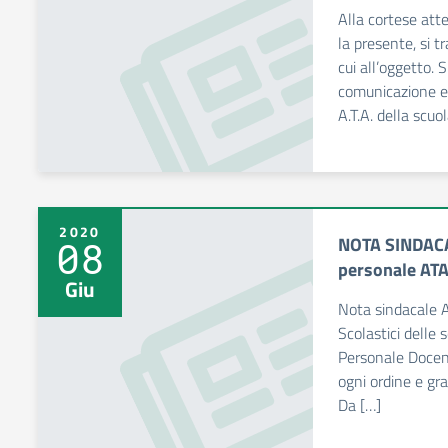
Alla cortese att
la presente, si t
cui all’oggetto. 
comunicazione e 
A.T.A. della scuol
2020
NOTA SINDACA
08
personale AT
Giu
Nota sindacale A
Scolastici delle 
Personale Docent
ogni ordine e gr
Da […]