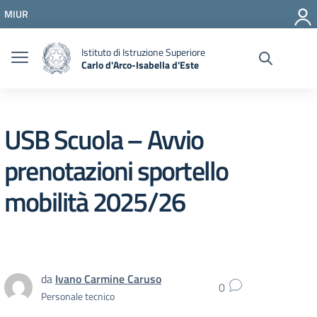
Vai ai contenuti
MIUR
Vai al menu di navigazione
Vai al footer
Istituto di Istruzione Superiore
Carlo d'Arco-Isabella d'Este
USB Scuola – Avvio
prenotazioni sportello
mobilità 2025/26
da
Ivano Carmine Caruso
0
Personale tecnico