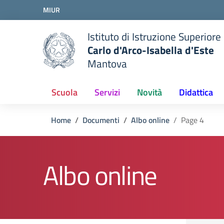
Vai ai contenuti
MIUR
Vai al menu di navigazione
Vai al footer
Istituto di Istruzione Superiore
Carlo d'Arco-Isabella d'Este
Mantova
Scuola
Servizi
Novità
Didattica
Home
Documenti
Albo online
Page 4
Albo online