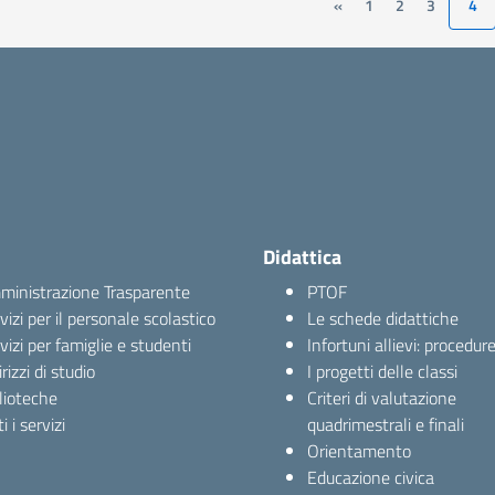
«
1
2
3
4
Didattica
inistrazione Trasparente
PTOF
vizi per il personale scolastico
Le schede didattiche
vizi per famiglie e studenti
Infortuni allievi: procedur
irizzi di studio
I progetti delle classi
lioteche
Criteri di valutazione
i i servizi
quadrimestrali e finali
Orientamento
Educazione civica