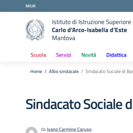
Vai ai contenuti
MIUR
Vai al menu di navigazione
Vai al footer
Istituto di Istruzione Superiore
Carlo d'Arco-Isabella d'Este
Mantova
Scuola
Servizi
Novità
Didattica
Home
Albo sindacale
Sindacato Sociale di B
Sindacato Sociale 
da
Ivano Carmine Caruso