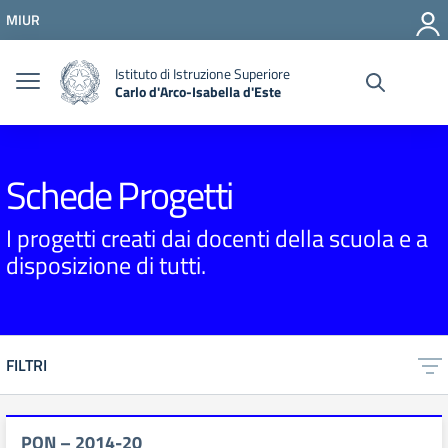
Vai ai contenuti
MIUR
Vai al menu di navigazione
Vai al footer
Istituto di Istruzione Superiore
Carlo d'Arco-Isabella d'Este
Schede Progetti
I progetti creati dai docenti della scuola e a
disposizione di tutti.
FILTRI
PON – 2014-20