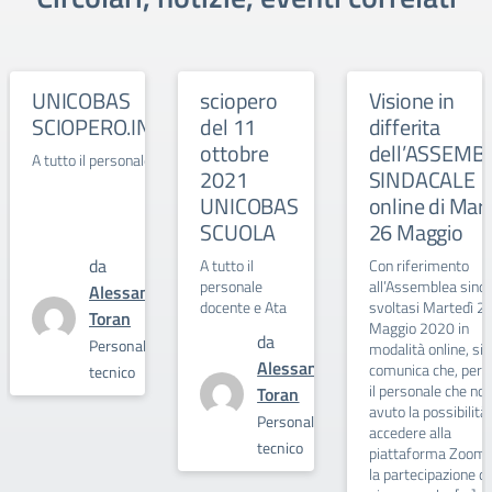
UNICOBAS
sciopero
Visione in
SCIOPERO.INTERA.GIORNATA.6.MAGGIO.2022
del 11
differita
ottobre
dell’ASSEMB
A tutto il personale scolastico
2021
SINDACALE
UNICOBAS
online di Mar
SCUOLA
26 Maggio
da
A tutto il
Con riferimento
personale
all’Assemblea sind
Alessandro
docente e Ata
svoltasi Martedì 2
Toran
0
Maggio 2020 in
da
Personale
modalità online, si
Alessandro
comunica che, per t
tecnico
il personale che no
Toran
0
avuto la possibilità 
Personale
accedere alla
tecnico
piattaforma Zoom 
la partecipazione d