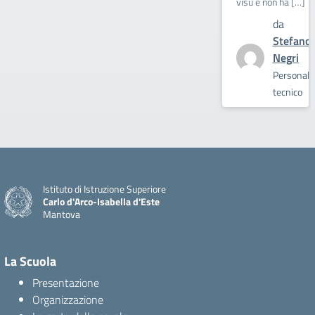
visu e non ha […]
da
Stefano
Negri
Personale
tecnico
Istituto di Istruzione Superiore
Carlo d'Arco-Isabella d'Este
Mantova
La Scuola
Presentazione
Organizzazione