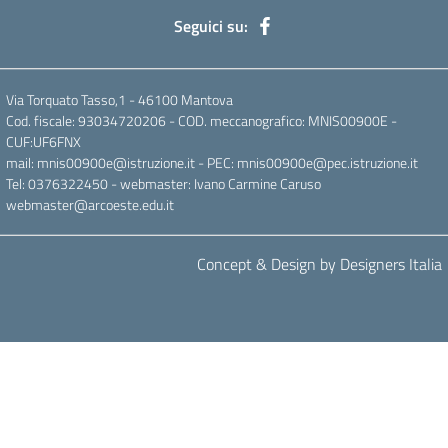
Seguici su:
Via Torquato Tasso,1 - 46100 Mantova
Cod. fiscale: 93034720206 - COD. meccanografico: MNIS00900E -
CUF:UF6FNX
mail: mnis00900e@istruzione.it - PEC: mnis00900e@pec.istruzione.it
Tel: 0376322450 - webmaster: Ivano Carmine Caruso
webmaster@arcoeste.edu.it
Concept & Design by Designers Italia