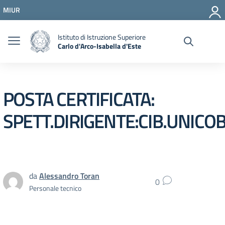
Vai ai contenuti
MIUR
Vai al menu di navigazione
Vai al footer
Istituto di Istruzione Superiore
Carlo d'Arco-Isabella d'Este
POSTA CERTIFICATA:
SPETT.DIRIGENTE:CIB.UNICO
da
Alessandro Toran
0
Personale tecnico