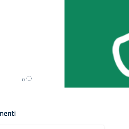
0
menti