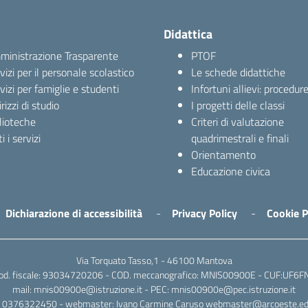
Didattica
inistrazione Trasparente
PTOF
vizi per il personale scolastico
Le schede didattiche
vizi per famiglie e studenti
Infortuni allievi: procedur
irizzi di studio
I progetti delle classi
lioteche
Criteri di valutazione
i i servizi
quadrimestrali e finali
Orientamento
Educazione civica
Dichiarazione di accessibilità
Privacy Policy
Cookie P
Via Torquato Tasso,1 - 46100 Mantova
od. fiscale: 93034720206 - COD. meccanografico: MNIS00900E - CUF:UF6F
mail: mnis00900e@istruzione.it - PEC: mnis00900e@pec.istruzione.it
l: 0376322450 - webmaster: Ivano Carmine Caruso webmaster@arcoeste.edu