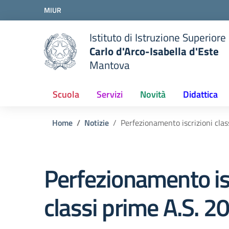
Vai ai contenuti
MIUR
Vai al menu di navigazione
Vai al footer
Istituto di Istruzione Superiore
Carlo d'Arco-Isabella d'Este
Mantova
Scuola
Servizi
Novità
Didattica
Home
Notizie
Perfezionamento iscrizioni cla
Perfezionamento is
classi prime A.S. 