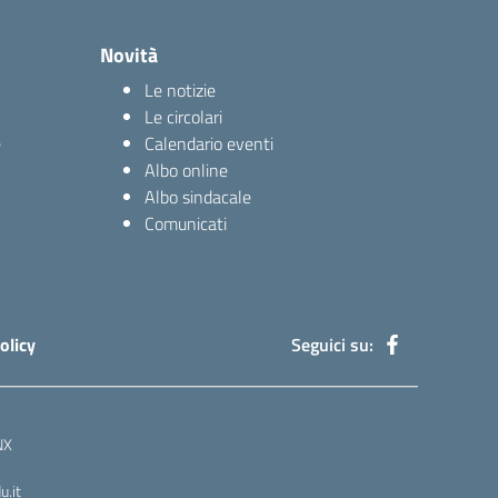
Novità
Le notizie
Le circolari
e
Calendario eventi
Albo online
Albo sindacale
Comunicati
olicy
Seguici su:
NX
.it