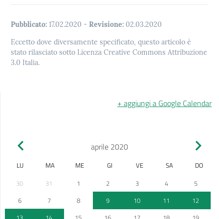
Pubblicato:
17.02.2020
-
Revisione:
02.03.2020
Eccetto dove diversamente specificato, questo articolo è
stato rilasciato sotto Licenza Creative Commons Attribuzione
3.0 Italia.
+ aggiungi a Google Calendar
aprile 2020
LU
MA
ME
GI
VE
SA
DO
30
31
1
2
3
4
5
6
7
8
9
10
11
12
13
14
15
16
17
18
19