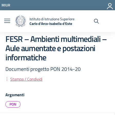
Vai ai contenuti
MIUR
Vai al menu di navigazione
Vai al footer
Istituto di Istruzione Superiore
Carlo d'Arco-Isabella d'Este
FESR – Ambienti multimediali –
Aule aumentate e postazioni
informatiche
Documenti progetto PON 2014-20
Stampa / Condividi
Argomenti
PON