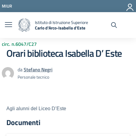
Vai ai contenuti
MIUR
Vai al menu di navigazione
Vai al footer
Istituto di Istruzione Superiore
Carlo d'Arco-Isabella d'Este
circ. n.6047/C27
Orari biblioteca Isabella D’ Este
da
Stefano Negri
Personale tecnico
Agli alunni del Liceo D’Este
Documenti