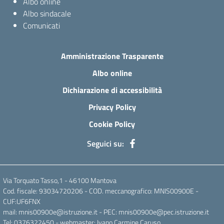
Albo online
Albo sindacale
Comunicati
Amministrazione Trasparente
Albo online
Dichiarazione di accessibilità
Privacy Policy
Cookie Policy
Seguici su:
Via Torquato Tasso,1 - 46100 Mantova
Cod. fiscale: 93034720206 - COD. meccanografico: MNIS00900E -
CUF:UF6FNX
mail: mnis00900e@istruzione.it - PEC: mnis00900e@pec.istruzione.it
Tel: 0376322450 - webmaster: Ivano Carmine Caruso