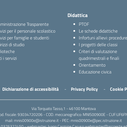
Didattica
inistrazione Trasparente
PTOF
vizi per il personale scolastico
Le schede didattiche
vizi per famiglie e studenti
Infortuni allievi: procedur
irizzi di studio
I progetti delle classi
lioteche
Criteri di valutazione
i i servizi
quadrimestrali e finali
Orientamento
Educazione civica
Dichiarazione di accessibilità
Privacy Policy
Cookie P
Via Torquato Tasso,1 - 46100 Mantova
od. fiscale: 93034720206 - COD. meccanografico: MNIS00900E - CUF:UF6F
mail: mnis00900e@istruzione.it - PEC: mnis00900e@pec.istruzione.it
l: 0376322450 - webmaster: Ivano Carmine Caruso webmaster@arcoeste.edu