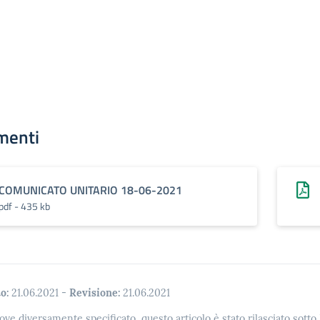
menti
COMUNICATO UNITARIO 18-06-2021
pdf - 435 kb
o:
21.06.2021
-
Revisione:
21.06.2021
ove diversamente specificato, questo articolo è stato rilasciato sott