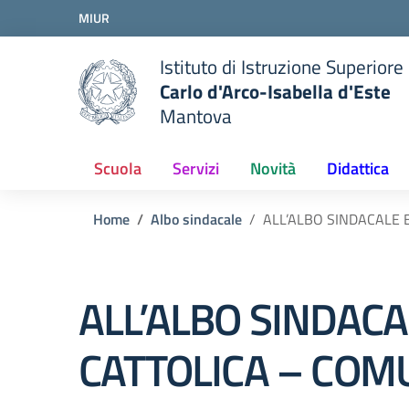
Vai ai contenuti
MIUR
Vai al menu di navigazione
Vai al footer
Istituto di Istruzione Superiore
Carlo d'Arco-Isabella d'Este
Mantova
Scuola
Servizi
Novità
Didattica
Home
Albo sindacale
ALL’ALBO SINDACALE E
ALL’ALBO SINDACA
CATTOLICA – COMU